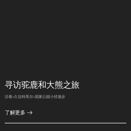
寻访驼鹿和大熊之旅
沿着«久拉特库尔»国家公园小径漫步
了解更多