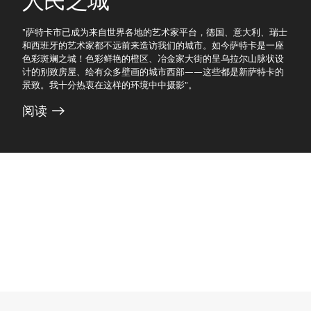
人民之城
”萨特卡市已成为来自世界各地的艺术家平台，德国、意大利、瑞士
和西班牙的艺术家都不远前来造访我们的城市。如今萨特卡是一座
色彩斑斓之城！色彩鲜艳的橙区、冶金家大街的呈乌拉尔山脉状设
计的别致房屋、绘有众多壁画的城市西部——这些都是新萨特卡的
景致。我十分热衷在这样的环境中中摄影”。
阅读