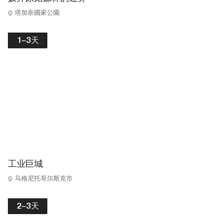
塔加奈國家公園
1–3天
工业巨城
马格尼托哥尔斯克市
2–3天