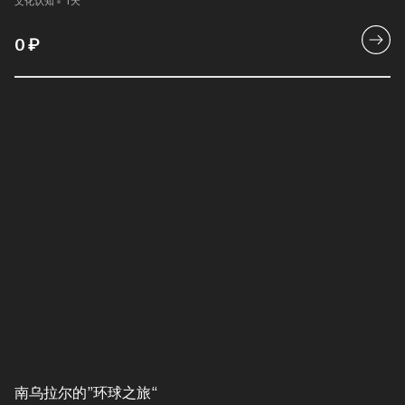
文化认知
1天
0
₽
南乌拉尔的”环球之旅“