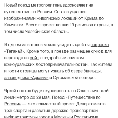
Новый поезд метрополитена вдохновляет на
путешествие по России. Состав украшен
изображениями живописных локаций от Крыма до
Камчатки. Всего в проект вошли 19 регионов страны, в
том числе Челябинская область.
В одном из вагонов можно увидеть хребты
нацпарка
«Таганай»
. Кроме того, в поезде размещен qr-код для
перехода на
сайт
с подробным списком
южноуральских достопримечательностей. Так жители
и гости столицы могут узнать об озере Увильды,
заповеднике «Аркаим»
и Сугомакской пещере.
Яркий состав будет курсировать по Сокольнической
линии метро до 29 мая.
Поезд «Путешествие по
России»
— это совместный проект Департамента
транспорта и развития дорожно-транспортной
инфраструктуры города Москвы и
Ростуризма
.