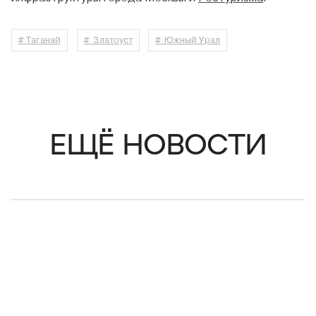
# Таганай
# Златоуст
# Южный Урал
ЕЩЁ НОВОСТИ