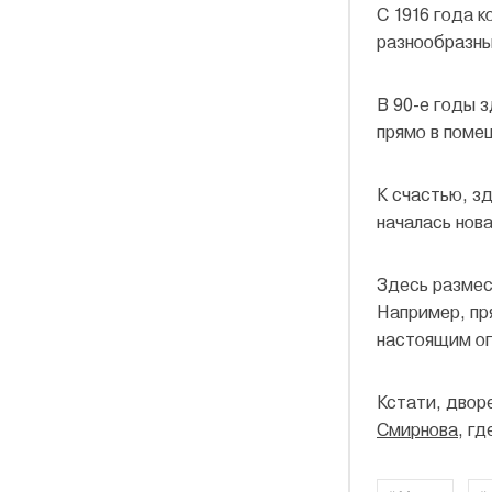
С 1916 года 
разнообразны
В 90-е годы 
прямо в поме
К счастью, з
началась нов
Здесь размес
Например, пр
настоящим ог
Кстати, двор
Смирнова
, г