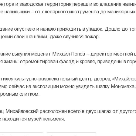
контора и заводская территория перешли во владение напи
е напильники – от слесарного инструмента до маникюрных 
здание опустело и начало приходить в упадок. Дошло до т
щении свои шашлыки, даже случился пожар.
дание выкупил меценат Михаил Попов – директор местной 
ая жизнь: отремонтирован фасад и кровля, приведены в по
тился культурно-развлекательный центр
дворец «Михайло
ямо сейчас на экспозиции можно увидеть шапку Мономаха. 
ромным слитком.
ец Михайловский расположен всего в двух шагах от другог
де находится музей пельменя.