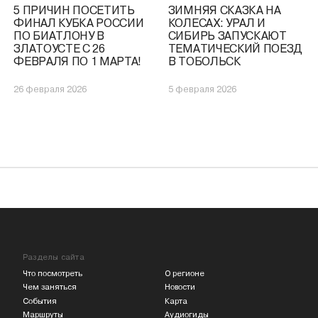
5 ПРИЧИН ПОСЕТИТЬ
ЗИМНЯЯ СКАЗКА НА
ФИНАЛ КУБКА РОССИИ
КОЛЕСАХ: УРАЛ И
ПО БИАТЛОНУ В
СИБИРЬ ЗАПУСКАЮТ
ЗЛАТОУСТЕ С 26
ТЕМАТИЧЕСКИЙ ПОЕЗД
ФЕВРАЛЯ ПО 1 МАРТА!
В ТОБОЛЬСК
26 февраля 2026
5 февраля 2026
Разделы сайта
Что посмотреть
О регионе
Чем заняться
Новости
События
Карта
Маршруты
Аудиогиды