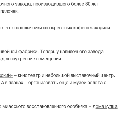
лочного завода, производившего более 80 лет
пилочек.
ого, что шашлычники из окрестных кафешек жарили
швейной фабрики. Теперь у напилочного завода
рядок внутренние помещения.
вский»
– кинотеатр и небольшой выставочный центр.
А в планах – организовать еще и музей золота с
о миасского восстановленного особняка –
дома купца