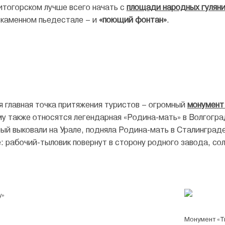
итогорском лучше всего начать с
площади народных гулян
 каменном пьедестале – и
«поющий фонтан»
.
 главная точка притяжения туристов – огромный
монумент
му также относятся легендарная «Родина-мать» в Волгогра
рый выковали на Урале, подняла Родина-мать в Сталинград
 рабочий-тыловик повернут в сторону родного завода, сол
у»
Монумент «Т