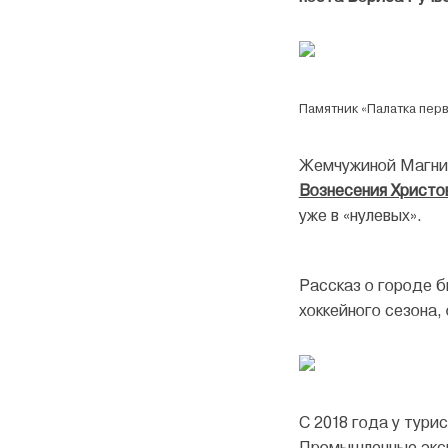
Памятник «Палатка пер
Жемчужиной Магнит
Вознесения Христо
уже в «нулевых».
Рассказ о городе 
хоккейного сезона,
С 2018 года у тури
Промышленные экс