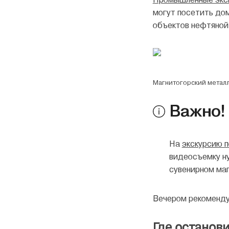
могут посетить дом
объектов нефтяной
Магнитогорский метал
Важно!
На
экскурсию 
видеосъемку ну
сувенирном маг
Вечером рекомендуе
Где останов