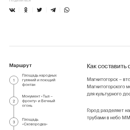
Поделиться
Маршрут
Как составить 
Площадь народных
Магнитогорск – вто
гуляний и поющий
1
фонтан
Магнитогорского ме
для культурного до
Монумент «Тыл –
фронту» и Вечный
2
огонь
Город разделяет на
трубами в небо ММ
Площадь
3
«Сковородка»