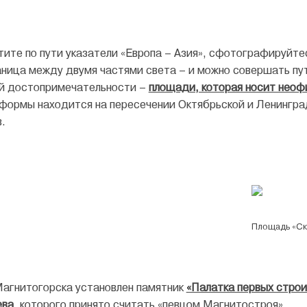
тите по пути указатели «Европа – Азия», сфотографируйтес
аница между двумя частями света – и можно совершать пу
ой достопримечательности –
площади, которая носит неоф
формы находится на пересечении Октябрьской и Ленинград
.
Площадь «С
Магнитогорска установлен памятник
«Палатка первых стро
ева
, которого принято считать «певцом Магнитостроя».