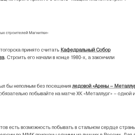
вых строителей Магнитки»
огорска принято считать
Кафедральный Собор
ва
. Строить его начали в конце 1980-х, а закончили
был бы неполным без посещения
ледовой «Арены – Металлу
 обязательно побывайте на матче ХК «Металлург» – одной 
стов есть возможность побывать в стальном сердце стран
курсии по ММК
признаны одними из лучших в России. Для 