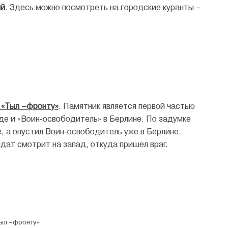
ий
. Здесь можно посмотреть на городские куранты –
 «Тыл –фронту»
. Памятник является первой частью
де и «Воин-освободитель» в Берлине. По задумке
е, а опустил Воин-освободитель уже в Берлине.
дат смотрит на запад, откуда пришел враг.
ыл –фронту»