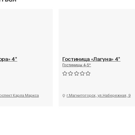
ора» 4*
Гостиница «Лагуна» 4*
Гостиницы 4-5*
роспект Карла Маркса
г.Магнитогорск, ул.Набережная, 9