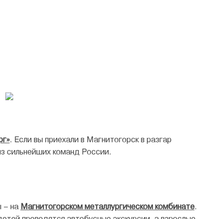
рг»
. Если вы приехали в Магнитогорск в разгар
из сильнейших команд России.
ы – на
Магнитогорском металлургическом комбинате
.
детей проводятся автобусные экскурсии, а взрослые