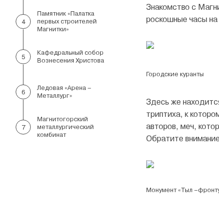
Знакомство с Магн
Памятник «Палатка
роскошные часы на
первых строителей
4
Магнитки»
Кафедральный собор
5
Вознесения Христова
Городские куранты
Ледовая «Арена –
6
Металлург»
Здесь же находится
триптиха, к которо
Магнитогорский
авторов, меч, кото
металлургический
7
комбинат
Обратите внимание:
Монумент «Тыл –фронт