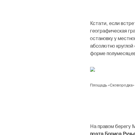
Кстати, если встре
географическая гр
остановку у местн
абсолютно круглой 
форме полумесяцев
Площадь «Сковородка»
На правом берегу 
поэта Бориса Ручь