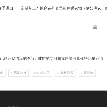
春季进山，一定要带上可以穿在外套里的保暖衣物（例如毛衣、
就已经开始漂流的季节。此时的艾河和尤留赞河都变得水量充沛
徒步
# 远足旅行
# 山地滑雪
# 单板滑雪
# 博物馆