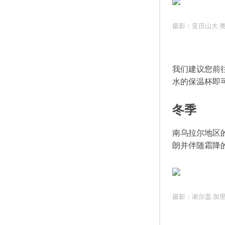
摄影：亚历山大·
我们建议您前
水的保温杯即
冬季
南乌拉尔地区
朗并伴随霜降
摄影：谢尔盖·加