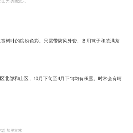
历山大·奥西波夫
，欣赏树叶的缤纷色彩。只需带防风外套、备用袜子和装满茶
区北部和山区，10月下旬至4月下旬均有积雪。时常会有晴
尔盖·加里富林