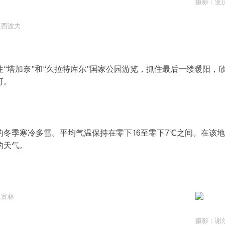
摄影：亚
奥西波夫
往“塔加奈”和“久拉特库尔”国家公园游览，抓住最后一缕暖阳
可。
的冬季寒冷多雪。平均气温保持在零下16至零下7℃之间。在该地
的天气。
里富林
摄影：谢