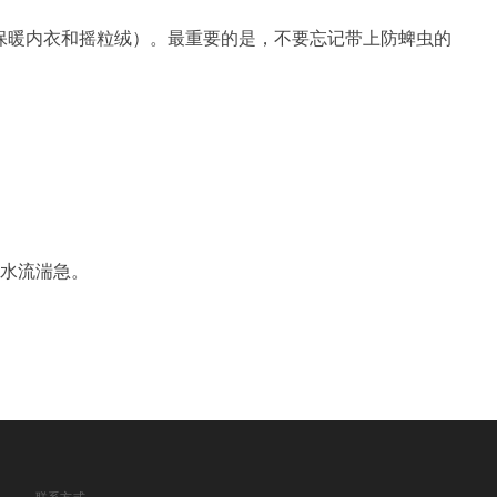
保暖内衣和摇粒绒）。最重要的是，不要忘记带上防蜱虫的
、水流湍急。