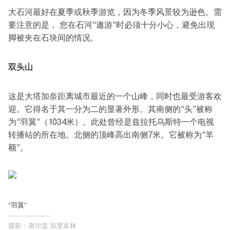
大石河最好在夏季或秋季游览，因为冬季风景较为逊色。需
要注意的是， 您在石河“遨游“时必须十分小心，避免出现
脚被夹在石块间的情况。
双头山
这是大塔加奈距离城市最近的一个山峰，同时也最受游客欢
迎。它得名于其一分为二的显著外形。其南侧的“头”被称
为“羽翼”（1034米）。此处曾经是兹拉托乌斯特一个电视
转播站的所在地。北侧的顶峰高出南侧7米。它被称为“羊
额”。
“羽翼”
摄影：谢尔盖·加里富林