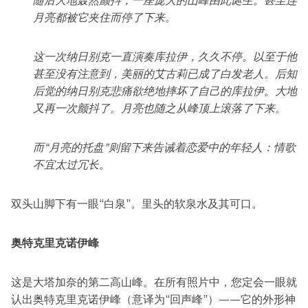
随后大地轰然颤抖，一座庞大的山峰由此诞生。甚至连
月亮都被它夹住而停了下来。
这一次纳日别克一直演奏库拉伊，久久不停。以至于他
甚至没有注意到，美丽的艾古莉已成了白发老人。后知
后觉的纳日别克悲痛欲绝地摔坏了自己的库拉伊。大地
又再一次颤抖了。月亮也随之从峰顶上滚落了下来。
而“月亮的托盘”则留下来告诫着恋爱中的年轻人：情歌
不宜太过冗长。
双头山脚下有一眼“白泉”。里头的软泉水及其可口。
奥特克里克诺伊峰
这是大塔加奈的第二高山峰。在所有照片中，您定会一眼就
认出奥特克里克诺伊峰（意译为“回声峰”）——它的外形神