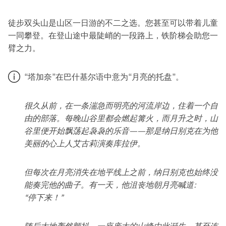
徒步双头山是山区一日游的不二之选。您甚至可以带着儿童
一同攀登。在登山途中最陡峭的一段路上，铁阶梯会助您一
臂之力。
“塔加奈”在巴什基尔语中意为“月亮的托盘”。
很久从前，在一条湍急而明亮的河流岸边，住着一个自
由的部落。每晚山谷里都会燃起篝火，而月升之时，山
谷里便开始飘荡起袅袅的乐音——那是纳日别克在为他
美丽的心上人艾古莉演奏库拉伊。
但每次在月亮消失在地平线上之前，纳日别克也始终没
能奏完他的曲子。有一天，他沮丧地朝月亮喊道:
“停下来！”