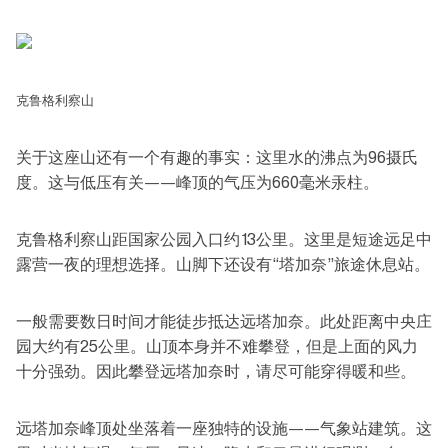
克鲁格利察山
关于这座山还有一个有趣的事实：这里水的沸点为96摄氏
度。这与低压有关——峰顶的气压为660毫米汞柱。
克鲁格利察山距国家公园入口约13公里。这里是短途远足中
露营一夜的理想选择。山脚下还设有“塔加奈”旅途休息站。
一般需要数日时间才能徒步抵达远塔加奈。此处距离中央庄
园大约有25公里。山顶本身并不难攀登，但是上面的风力
十分强劲。因此攀登远塔加奈时，请尽可能穿得暖和些。
远塔加奈峰顶处坐落着一座独特的设施——气象站建筑。这