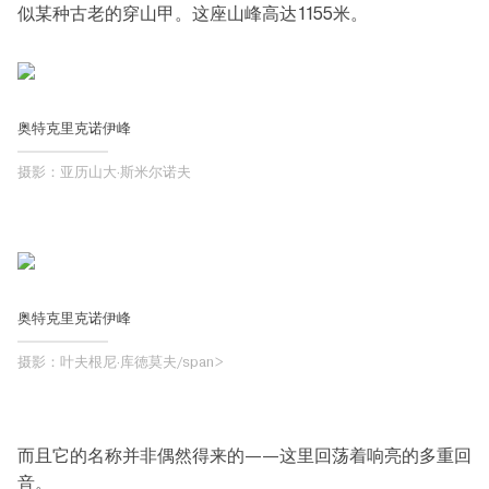
似某种古老的穿山甲。这座山峰高达1155米。
奥特克里克诺伊峰
摄影：亚历山大·斯米尔诺夫
奥特克里克诺伊峰
摄影：叶夫根尼·库徳莫夫/span>
而且它的名称并非偶然得来的——这里回荡着响亮的多重回
音。