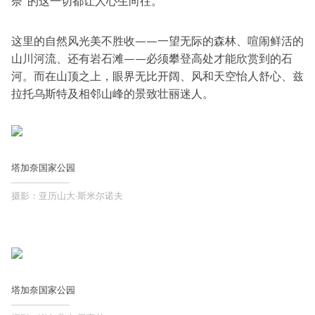
奈”的这一切都让人心生向往。
这里的自然风光美不胜收——一望无际的森林、喧闹鲜活的
山川河流、还有岩石滩——必须攀登高处才能欣赏到的石
河。而在山顶之上，眼界无比开阔、风和天空怡人舒心、兹
拉托乌斯特及相邻山峰的景致壮丽迷人。
塔加奈国家公园
摄影：亚历山大·斯米尔诺夫
塔加奈国家公园