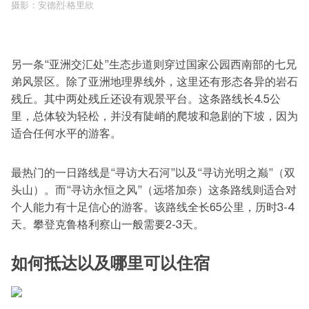
摄影：安德烈·格里欣
另一条“亚洲交汇处”生态步道则穿过国家公园西南部的七兄
弟风景区。除了亚洲地理界线外，这里还有形态各异的岩石
残丘。其中两处残丘还设有观景平台。这条路线长4.5公
里，总体较为轻松，并没有陡峭的爬坡和急剧的下坡，因为
适合任何水平的游客。
最热门的一日路线是“寻访大石河”以及“寻访光明之巅”（双
头山）。而“寻访永恒之风”（远塔加奈）这条路线则适合对
个人能力有十足信心的游客。该路线全长65公里，历时3-4
天。攀登克鲁格利察山一般需要2-3天。
如何抵达以及哪里可以住宿