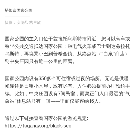
塔加奈国家公园
摄影：安德烈·格里欣
国家公园的主入口位于兹拉托乌斯特市附近。您可以驾车或
乘坐公共交通抵达国家公园：乘电气火车或巴士到达兹拉托
乌斯特，再换乘小巴到普希金镇。从终点站（“白泉”商店）
到中央庄园只有近一公里的距离。
国家公园内设有350多个可住宿或过夜的场所。无论是供暖
帐篷还是日租小木屋，应有尽有。入住必须提前办理预约手
续。比如，中央庄园设有7间民宿，而离正门入口最远的“气
象站”休息站只有一间——里面仅能容纳16人。
通过以下链接查看国家公园的游览规定:
https://taganay.org/black-sep