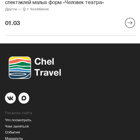
спектаклей малых форм «Человек театра»
Другое
—
г. Челябинск
01.03
Разделы сайта
Что посмотреть
Чем заняться
События
Маршруты