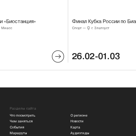
и «Биостанция»
Финал Кубка России по Биа
г. Миасс
Спорт
—
г. Златоуст
26.02-01.03
Разделы сайта
Что посмотреть
О регионе
Чем заняться
Новости
События
Карта
Маршруты
Аудиогиды