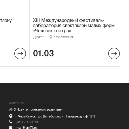
тлону
XIII Международный фестиваль-
лаборатория спектаклей малых форм
«Человек театра»
Другое
—
г. Челябинск
01.03
Контакты
АНО «Центр проектного развития»
г. Челябинск, ул. Витебская, 4, 1 подъезд, оф. 17.3
(351) 217-33-83
mail@cpr74.ru