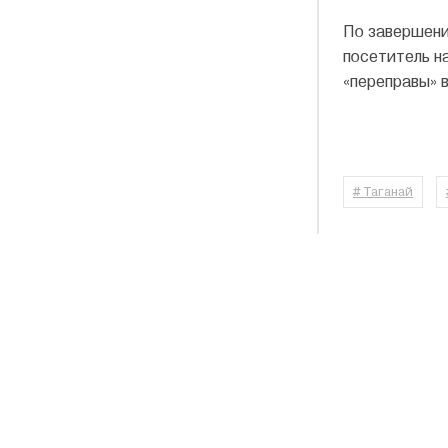
По завершени
посетитель н
«переправы» 
# Таганай