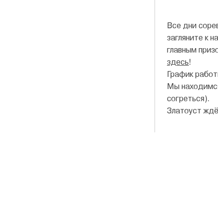
Все дни соре
загляните к 
главным приз
здесь
!
График работы
Мы находимся
согреться).
Златоуст ждё