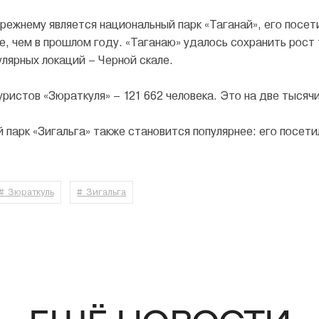
ежнему является национальный парк «Таганай», его посети
е, чем в прошлом году. «Таганаю» удалось сохранить рост 
улярных локаций – Черной скале.
ристов «Зюраткуля» – 121 662 человека. Это на две тысяч
парк «Зигальга» также становится популярнее: его посетило
# Зюраткуль
# Зигальга