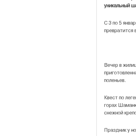
уникальный ш
С 3 по 5 янв
превратится 
Вечер в жили
приготовленн
поленьев.
Квест по лег
горах Шаманк
снежной креп
Праздник у н