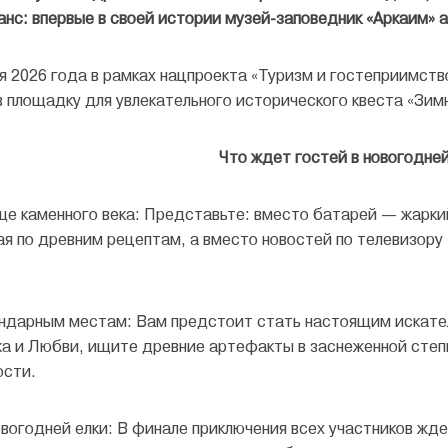
анс: впервые в своей истории музей-заповедник «Аркаим»
аря 2026 года в рамках нацпроекта «Туризм и гостеприимст
в площадку для увлекательного исторического квеста «Зи
Что ждет гостей в новогодне
ще каменного века: Представьте: вместо батарей — жарки
ая по древним рецептам, а вместо новостей по телевизор
ендарным местам: Вам предстоит стать настоящим искате
а и Любви, ищите древние артефакты в заснеженной степ
ости.
овогодней елки: В финале приключения всех участников ж