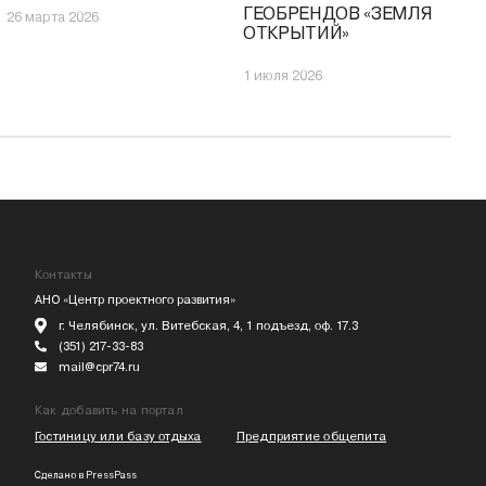
ГЕОБРЕНДОВ «ЗЕМЛЯ
26 марта 2026
ОТКРЫТИЙ»
1 июля 2026
Контакты
АНО «Центр проектного развития»
г. Челябинск, ул. Витебская, 4, 1 подъезд, оф. 17.3
(351) 217-33-83
mail@cpr74.ru
Как добавить на портал
Гостиницу или базу отдыха
Предприятие общепита
Сделано в
PressPass