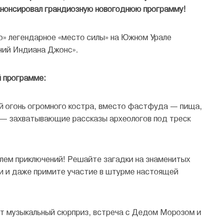
 анонсировал грандиозную новогоднюю программу!
во» легендарное «место силы» на Южном Урале
мний Индиана Джонс».
й программе:
й огонь огромного костра, вместо фастфуда — пища,
у — захватывающие рассказы археологов под треск
лем приключений! Решайте загадки на знаменитых
и и даже примите участие в штурме настоящей
дет музыкальный сюрприз, встреча с Дедом Морозом и