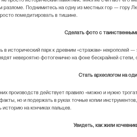
м разломе. Поднимитесь на одну из местных гор — гору Л
просто помедитировать в тишине.
Сделать фото с таинственным
ь в исторический парк к древним «стражам» некрополей —
лядят невероятно фотогенично на фоне бескрайней степи, 
Стать археологом на оди
них производств действует правило «можно и нужно трогат
факты, но и подержать в руках точные копии инструментов
 историю на кончиках пальцев.
Увидеть, как жили кочевник