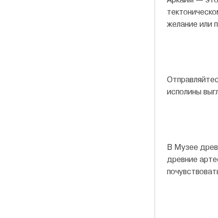
тектоническо
желание или 
Отправляйтес
исполины выг
В Музее древ
древние арте
почувствовать