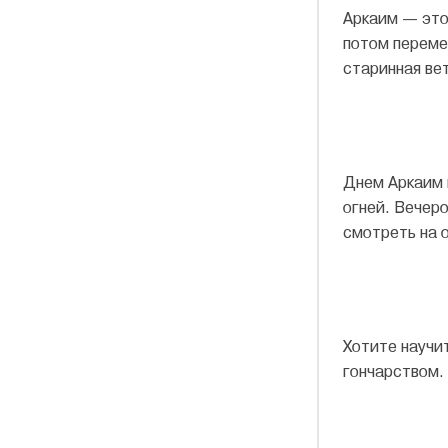
Аркаим — это 
потом переме
старинная ве
Днем Аркаим 
огней. Вечер
смотреть на 
Хотите научи
гончарством.