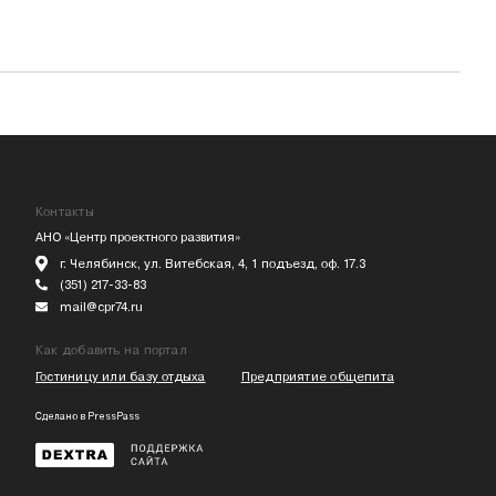
Контакты
АНО «Центр проектного развития»
г. Челябинск, ул. Витебская, 4, 1 подъезд, оф. 17.3
(351) 217-33-83
mail@cpr74.ru
Как добавить на портал
Гостиницу или базу отдыха
Предприятие общепита
Сделано в
PressPass