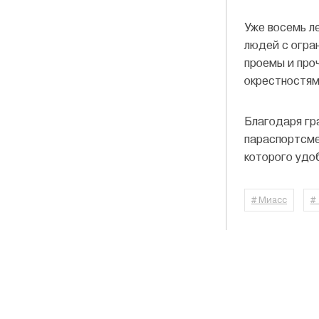
Уже восемь л
людей с огра
проемы и про
окрестностям,
Благодаря гр
параспортсме
которого удо
# Миасс
#