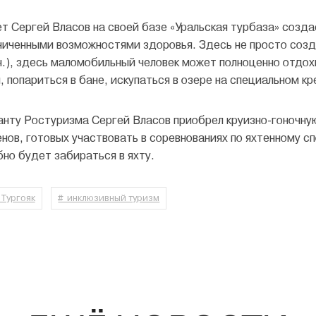
ет Сергей Власов на своей базе «Уральская турбаза» созда
ниченными возможностями здоровья. Здесь не просто созд
ч.), здесь маломобильный человек может полноценно отдох
 попариться в бане, искупаться в озере на специальном кр
анту Ростуризма Сергей Власов приобрел круизно-гоночну
нов, готовых участвовать в соревнованиях по яхтенному сп
бно будет забираться в яхту.
 Тургояк
# инклюзивный туризм